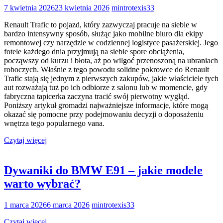
7 kwietnia 2026
23 kwietnia 2026
mintrotexis33
Renault Trafic to pojazd, który zazwyczaj pracuje na siebie w
bardzo intensywny sposób, służąc jako mobilne biuro dla ekipy
remontowej czy narzędzie w codziennej logistyce pasażerskiej. Jego
fotele każdego dnia przyjmują na siebie spore obciążenia,
począwszy od kurzu i błota, aż po wilgoć przenoszoną na ubraniach
roboczych. Właśnie z tego powodu solidne pokrowce do Renault
Trafic stają się jednym z pierwszych zakupów, jakie właściciele tych
aut rozważają tuż po ich odbiorze z salonu lub w momencie, gdy
fabryczna tapicerka zaczyna tracić swój pierwotny wygląd.
Poniższy artykuł gromadzi najważniejsze informacje, które mogą
okazać się pomocne przy podejmowaniu decyzji o doposażeniu
wnętrza tego popularnego vana.
Czytaj więcej
Dywaniki do BMW E91 – jakie modele
warto wybrać?
1 marca 2026
6 marca 2026
mintrotexis33
Czytaj więcej