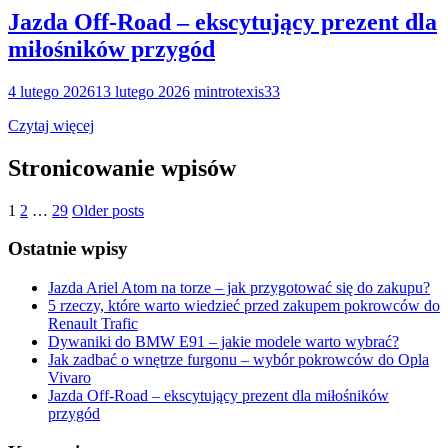
Jazda Off-Road – ekscytujący prezent dla
miłośników przygód
4 lutego 2026
13 lutego 2026
mintrotexis33
Czytaj więcej
Stronicowanie wpisów
1
2
…
29
Older posts
Ostatnie wpisy
Jazda Ariel Atom na torze – jak przygotować się do zakupu?
5 rzeczy, które warto wiedzieć przed zakupem pokrowców do
Renault Trafic
Dywaniki do BMW E91 – jakie modele warto wybrać?
Jak zadbać o wnętrze furgonu – wybór pokrowców do Opla
Vivaro
Jazda Off-Road – ekscytujący prezent dla miłośników
przygód