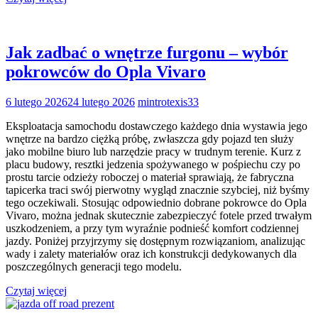
Jak zadbać o wnętrze furgonu – wybór
pokrowców do Opla Vivaro
6 lutego 2026
24 lutego 2026
mintrotexis33
Eksploatacja samochodu dostawczego każdego dnia wystawia jego
wnętrze na bardzo ciężką próbę, zwłaszcza gdy pojazd ten służy
jako mobilne biuro lub narzędzie pracy w trudnym terenie. Kurz z
placu budowy, resztki jedzenia spożywanego w pośpiechu czy po
prostu tarcie odzieży roboczej o materiał sprawiają, że fabryczna
tapicerka traci swój pierwotny wygląd znacznie szybciej, niż byśmy
tego oczekiwali. Stosując odpowiednio dobrane pokrowce do Opla
Vivaro, można jednak skutecznie zabezpieczyć fotele przed trwałym
uszkodzeniem, a przy tym wyraźnie podnieść komfort codziennej
jazdy. Poniżej przyjrzymy się dostępnym rozwiązaniom, analizując
wady i zalety materiałów oraz ich konstrukcji dedykowanych dla
poszczególnych generacji tego modelu.
Czytaj więcej